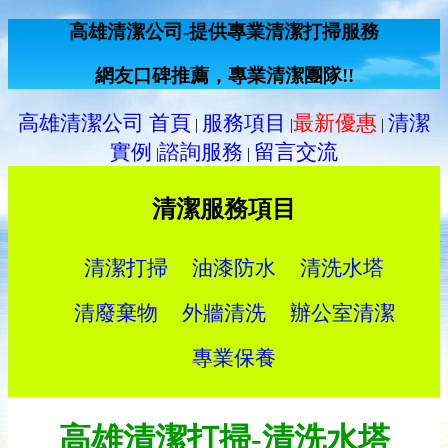
高雄清潔公司-提供專業清潔打掃服務
網友口碑推薦，專業清潔團隊!!
高雄清潔公司 首頁
服務項目
最新優惠
清潔
|
|
|
實例
諮詢服務
留言交流
|
|
清潔服務項目
清潔打掃
油漆防水
清洗水塔
清廢棄物
外牆清洗
辦公室清潔
專業保養
高雄清潔打掃-清洗水塔