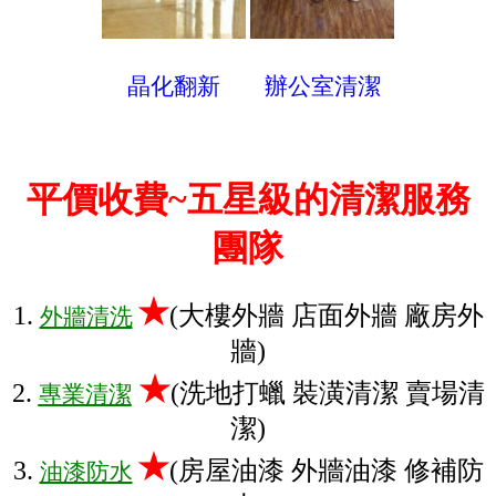
晶化翻新
辦公室清潔
平價收費~五星級的清潔服務
團隊
★
1.
(大樓外牆 店面外牆 廠房外
外牆清洗
牆)
★
2.
(洗地打蠟 裝潢清潔 賣場清
專業清潔
潔)
★
3.
(房屋油漆 外牆油漆 修補防
油漆防水