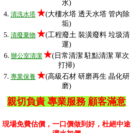
水)
★
4.
(大樓水塔 透天水塔 管內除
清洗水塔
垢)
★
5.
(工程廢土 裝潢廢料 垃圾清
清廢棄物
運)
★
6.
(日常清潔 駐點清潔 單次
辦公室清潔
打掃)
★
7.
(高級石材 研磨再生 晶化研
專業保養
磨)
親切負責 專業服務
顧客滿意
現場免費估價，一口價做到好，杜絕中途