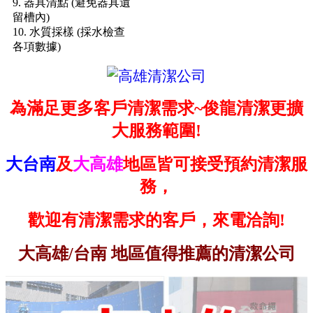
9. 器具清點 (避免器具遺
留槽內)
10. 水質採樣 (採水檢查
各項數據)
為滿足更多客戶清潔需求~俊龍清潔更擴
大服務範圍!
大台南
及
大高雄
地區皆可接受預約清潔服
務，
歡迎有清潔需求的客戶，來電洽詢!
大高雄/台南 地區值得推薦的清潔公司