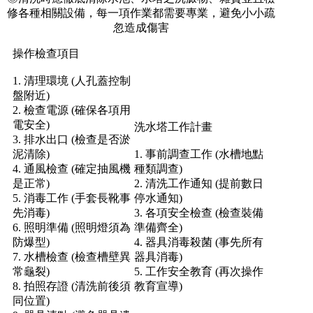
修各種相關設備，每一項作業都需要專業，避免小小疏
忽造成傷害
操作檢查項目
1. 清理環境 (人孔蓋控制
盤附近)
2. 檢查電源 (確保各項用
電安全)
洗水塔工作計畫
3. 排水出口 (檢查是否淤
泥清除)
1. 事前調查工作 (水槽地點
4. 通風檢查 (確定抽風機
種類調查)
是正常)
2. 清洗工作通知 (提前數日
5. 消毒工作 (手套長靴事
停水通知)
先消毒)
3. 各項安全檢查 (檢查裝備
6. 照明準備 (照明燈須為
準備齊全)
防爆型)
4. 器具消毒殺菌 (事先所有
7. 水槽檢查 (檢查槽壁異
器具消毒)
常龜裂)
5. 工作安全教育 (再次操作
8. 拍照存證 (清洗前後須
教育宣導)
同位置)