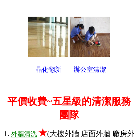
晶化翻新
辦公室清潔
平價收費~五星級的清潔服務
團隊
★
1.
(大樓外牆 店面外牆 廠房外
外牆清洗