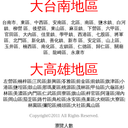
大台南地區
台南市、東區、中西區、安南區、北區、南區、鹽水鎮、白河
鎮、柳營 區、後壁區、東山區、麻豆鎮、下營區、六甲區、
官田區、大內區、佳里鎮、學甲鎮、西港區、七股區、將軍
區、北門區、新化鎮、善化鎮、新市 區、安定區、山上區、
玉井區、楠西區、南化區、左鎮區、仁德區、歸仁區、關廟
區、龍崎區、永康市
大高雄地區
左營區|楠梓區|三民區|新興區|苓雅區|前金區|前鎮區|旗津區|小
港區|鹽埕區|鼓山區|那瑪夏區|桃源區|茂林區|甲仙區|六龜區|杉
林區|美濃區|內門區|仁武區|田寮區|旗山區|梓官區|阿蓮區|湖內
區|岡山區|茄萣區|路竹區|鳥松區|永安區|燕巢區|大樹區|大寮區|
林園區|彌陀區|橋頭區|大社區|鳳山區
Copyright©2011 All Rights Reserved.
瀏覽人數