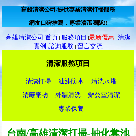
高雄清潔公司-提供專業清潔打掃服務
網友口碑推薦，專業清潔團隊!!
高雄清潔公司 首頁
服務項目
最新優惠
清潔
|
|
|
實例
諮詢服務
留言交流
|
|
清潔服務項目
清潔打掃
油漆防水
清洗水塔
清廢棄物
外牆清洗
辦公室清潔
專業保養
台南/高雄清潔打掃-抽化糞池