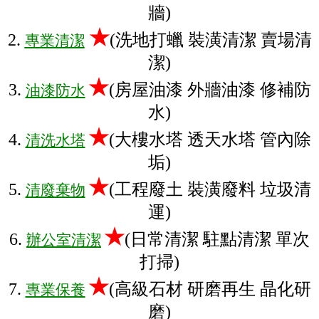
牆)
★
2.
(洗地打蠟 裝潢清潔 賣場清
專業清潔
潔)
★
3.
(房屋油漆 外牆油漆 修補防
油漆防水
水)
★
4.
(大樓水塔 透天水塔 管內除
清洗水塔
垢)
★
5.
(工程廢土 裝潢廢料 垃圾清
清廢棄物
運)
★
6.
(日常清潔 駐點清潔 單次
辦公室清潔
打掃)
★
7.
(高級石材 研磨再生 晶化研
專業保養
磨)